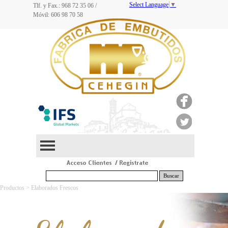
Select Language
▼
Tlf. y Fax.: 968
72 35 06
/
Móvil: 606 98 70 58
Buscar
Productos > Elaborados Frescos