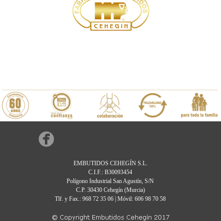
EMBUTIDOS CEHEGÍN S.L.
C.I.F.: B30093454
Polígono Industrial San Agustín, S/N
C.P. 30430 Cehegín (Murcia)
Tlf. y Fax.: 968 72 35 06 | Móvil: 606 98 70 58