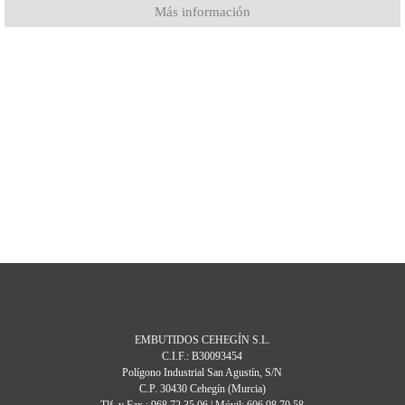
Más información
EMBUTIDOS CEHEGÍN S.L.
C.I.F.: B30093454
Polígono Industrial San Agustín, S/N
C.P. 30430 Cehegín (Murcia)
Tlf. y Fax.: 968 72 35 06 | Móvil: 606 98 70 58