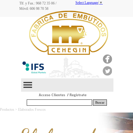
Select Language
▼
Tlf. y Fax.: 968
72 35 06
/
Móvil: 606 98 70 58
Buscar
Productos > Elaborados Frescos