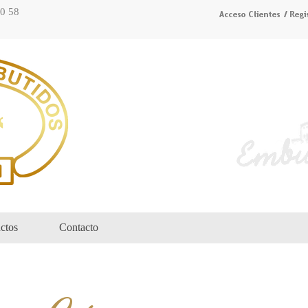
70 58
ctos
Contacto