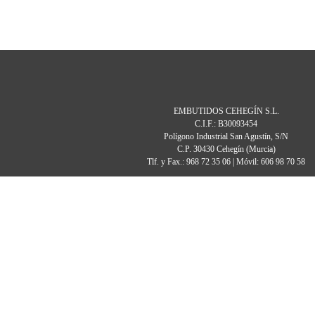
EMBUTIDOS CEHEGÍN S.L.
C.I.F.: B30093454
Polígono Industrial San Agustín, S/N
C.P. 30430 Cehegín (Murcia)
Tlf. y Fax.: 968 72 35 06 | Móvil: 606 98 70 58