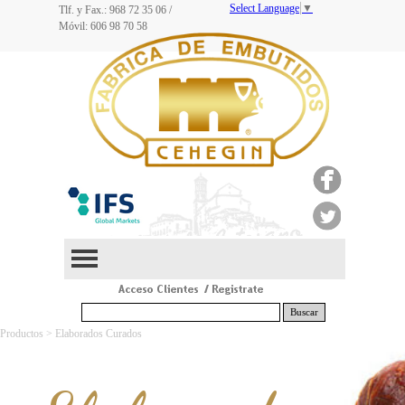
Select Language
▼
Tlf. y Fax.: 968
72 35 06
/
Móvil: 606 98 70 58
Buscar
Productos > Elaborados Curados