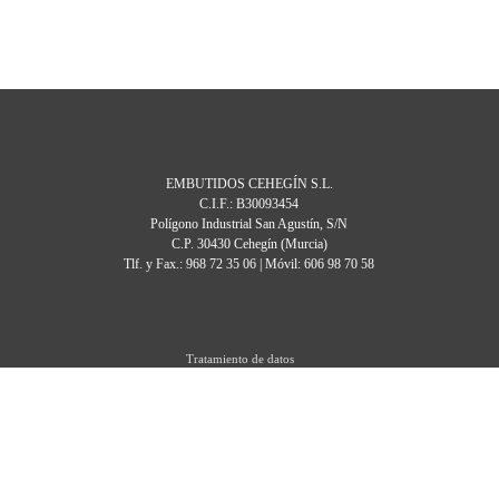
EMBUTIDOS CEHEGÍN S.L.
C.I.F.: B30093454
Polígono Industrial San Agustín, S/N
C.P. 30430 Cehegín (Murcia)
Tlf. y Fax.: 968 72 35 06 | Móvil: 606 98 70 58
Tratamiento de datos