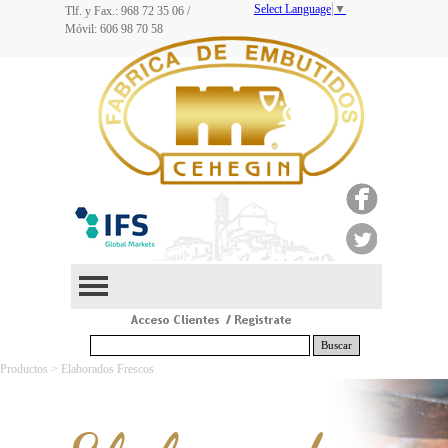
Select Language
▼
Tlf. y Fax.: 968
72 35 06
/
Móvil: 606 98 70 58
Buscar
Productos > Elaborados Frescos