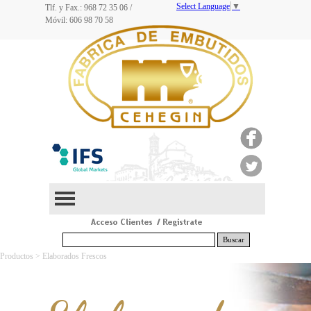
Select Language
▼
Tlf. y Fax.: 968
72 35 06
/
Móvil: 606 98 70 58
Buscar
Productos > Elaborados Frescos