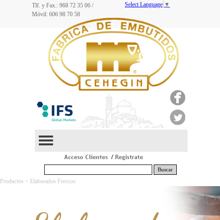
Select Language
▼
Tlf. y Fax.: 968
72 35 06
/
Móvil: 606 98 70 58
Buscar
Productos > Elaborados Frescos