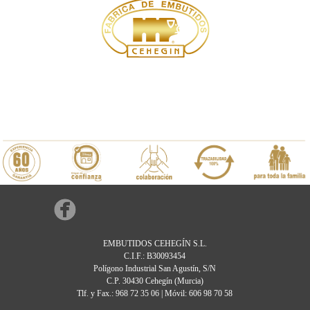
EMBUTIDOS CEHEGÍN S.L.
C.I.F.: B30093454
Polígono Industrial San Agustín, S/N
C.P. 30430 Cehegín (Murcia)
Tlf. y Fax.: 968 72 35 06 | Móvil: 606 98 70 58