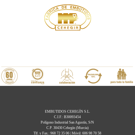
EMBUTIDOS CEHEGÍN S.L.
C.I.F.: B30093454
Polígono Industrial San Agustín, S/N
C.P. 30430 Cehegín (Murcia)
Tlf. y Fax.: 968 72 35 06 | Móvil: 606 98 70 58