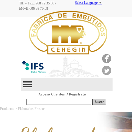
Select Language
▼
Tlf. y Fax.: 968
72 35 06
/
Móvil: 606 98 70 58
Buscar
Productos > Elaborados Frescos