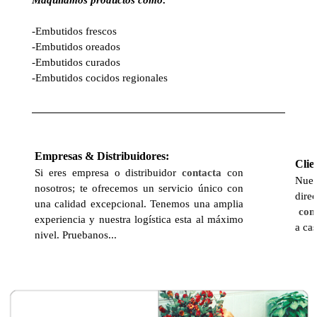
Maquilamos productos como:
-Embutidos frescos
-Embutidos oreados
-Embutidos curados
-Embutidos cocidos regionales
Empresas & Distribuidores:
Clie
Si eres empresa o distribuidor
contacta
con
Nues
nosotros; te ofrecemos un servicio único con
dire
una calidad excepcional. Tenemos una amplia
con
experiencia y nuestra logística esta al máximo
a cas
nivel. Pruebanos...