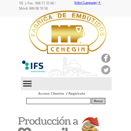
Select Language
▼
Tlf. y Fax.: 968
72 35 06
/
Móvil: 606 98 70 58
Buscar